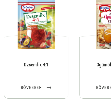
Dzsemfix 4:1
Gyümöl
BŐVEBBEN
BŐVEB