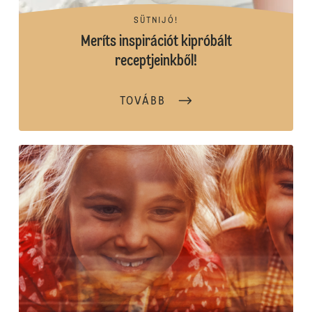
SÜTNIJÓ!
Meríts inspirációt kipróbált
receptjeinkből!
TOVÁBB