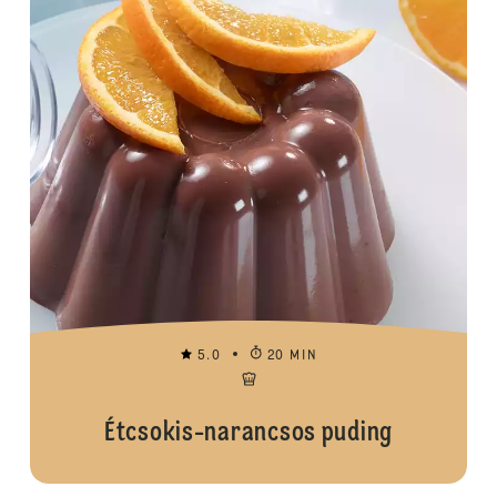
5.0
20 MIN
Étcsokis-narancsos puding