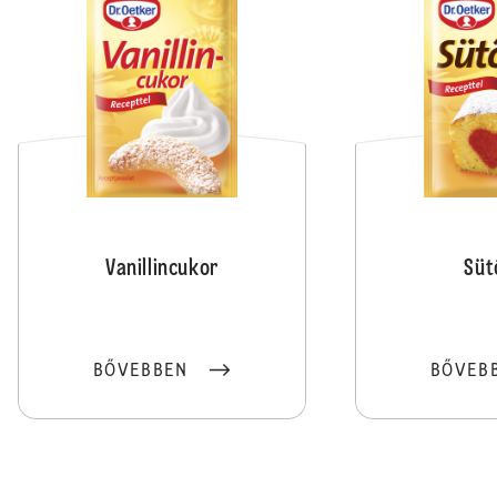
Vanillincukor
Süt
BŐVEBBEN
BŐVEB