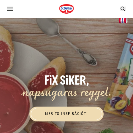
FiX SiKER,
napsugaras reggel.
Meríts inspirációt!
MERÍTS INSPIRÁCIÓT!